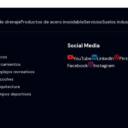
de drenaje
Productos de acero inoxidable
Servicios
Suelos indus
Social Media
icos
YouTube
LinkedIn
Pint
rcamientos
Facebook
Instagram
mplejos recreativos
 coches
rquitectura
ampos deportivos