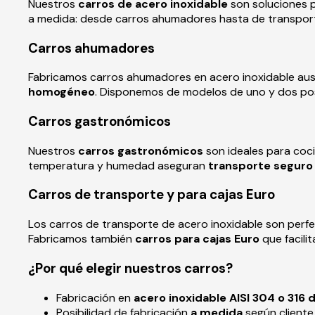
Nuestros
carros de acero inoxidable
son soluciones p
a medida: desde carros ahumadores hasta de transpo
Carros ahumadores
Fabricamos carros ahumadores en acero inoxidable auste
homogéneo
. Disponemos de modelos de uno y dos pos
Carros gastronómicos
Nuestros
carros gastronómicos
son ideales para coci
temperatura y humedad aseguran
transporte seguro 
Carros de transporte y para cajas Euro
Los carros de transporte de acero inoxidable son perf
Fabricamos también
carros para cajas Euro
que facilit
¿Por qué elegir nuestros carros?
Fabricación en
acero inoxidable AISI 304 o 316 d
Posibilidad de fabricación
a medida
según cliente