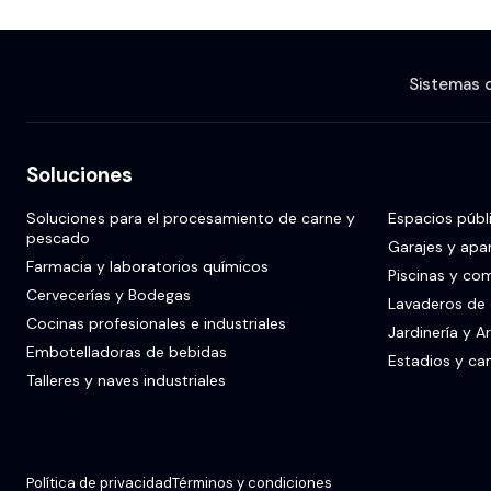
Sistemas 
Soluciones
Soluciones para el procesamiento de carne y
Espacios públ
pescado
Garajes y apa
Farmacia y laboratorios químicos
Piscinas y co
Cervecerías y Bodegas
Lavaderos de
Cocinas profesionales e industriales
Jardinería y A
Embotelladoras de bebidas
Estadios y c
Talleres y naves industriales
Política de privacidad
Términos y condiciones