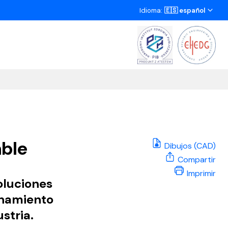
Idioma:
🇪🇸 español
able
Dibujos (CAD)
Compartir
Imprimir
oluciones
enamiento
stria.