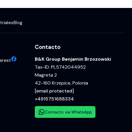
triales
Blog
Contacto
B&K Group Benjamin Brzozowski
erest
Tax-ID: PL5742044952
Magreta 2
42-160 Krzepice, Polonia
[email protected]
+4915751688334
Contacto via WhatsApp